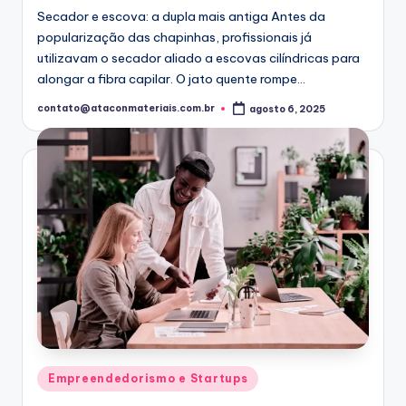
Secador e escova: a dupla mais antiga Antes da
popularização das chapinhas, profissionais já
utilizavam o secador aliado a escovas cilíndricas para
alongar a fibra capilar. O jato quente rompe…
contato@ataconmateriais.com.br
agosto 6, 2025
Posted
by
Posted
Empreendedorismo e Startups
in