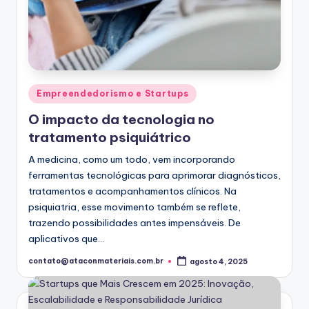
Posted
Empreendedorismo e Startups
in
O impacto da tecnologia no
tratamento psiquiátrico
A medicina, como um todo, vem incorporando
ferramentas tecnológicas para aprimorar diagnósticos,
tratamentos e acompanhamentos clínicos. Na
psiquiatria, esse movimento também se reflete,
trazendo possibilidades antes impensáveis. De
aplicativos que…
contato@ataconmateriais.com.br
agosto 4, 2025
Posted
by