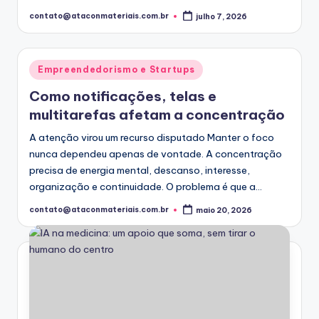
contato@ataconmateriais.com.br
julho 7, 2026
Posted
by
Posted
Empreendedorismo e Startups
in
Como notificações, telas e
multitarefas afetam a concentração
A atenção virou um recurso disputado Manter o foco
nunca dependeu apenas de vontade. A concentração
precisa de energia mental, descanso, interesse,
organização e continuidade. O problema é que a…
contato@ataconmateriais.com.br
maio 20, 2026
Posted
by