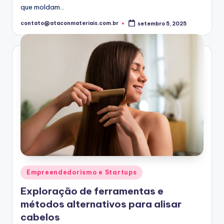
que moldam…
contato@ataconmateriais.com.br
setembro 5, 2025
Posted
by
Posted
Empreendedorismo e Startups
in
Exploração de ferramentas e
métodos alternativos para alisar
cabelos