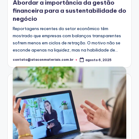
Abordar a importância da gestão
financeira para a sustentabilidade do
negócio
Reportagens recentes do setor econômico têm
mostrado que empresas com balanços transparentes
sofrem menos em ciclos de retração. O motivo não se
esconde apenas na liquidez, mas na habilidade de…
contato@ataconmateriais.com.br
agosto 6, 2025
Posted
by