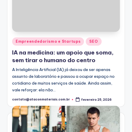
Posted
Empreendedorismo e Startups
SEO
in
IA na medicina: um apoio que soma,
sem tirar o humano do centro
A Inteligência Artificial (IA) já deixou de ser apenas
assunto de laboratório e passou a ocupar espaço no
cotidiano de muitos serviços de saúde. Ainda assim,
vale reforçar: ela não…
contato@ataconmateriais.com.br
fevereiro 25, 2026
Posted
by