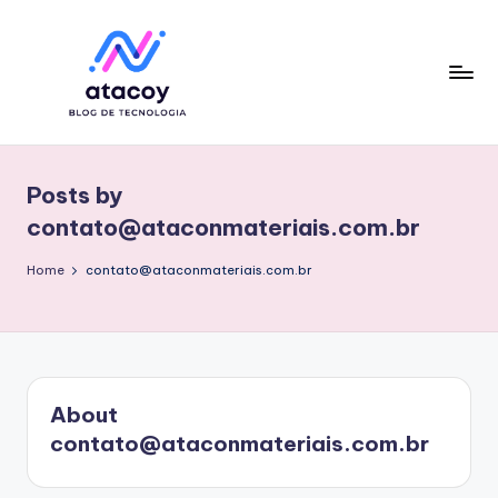
Skip
to
content
Posts by
contato@ataconmateriais.com.br
Home
contato@ataconmateriais.com.br
About
contato@ataconmateriais.com.br