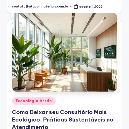
contato@ataconmateriais.com.br
agosto 1, 2025
Posted
by
Posted
Tecnologia Verde
in
Como Deixar seu Consultório Mais
Ecológico: Práticas Sustentáveis no
Atendimento