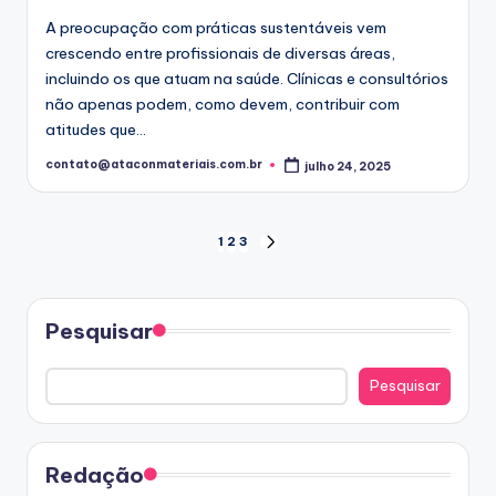
A preocupação com práticas sustentáveis vem
crescendo entre profissionais de diversas áreas,
incluindo os que atuam na saúde. Clínicas e consultórios
não apenas podem, como devem, contribuir com
atitudes que…
contato@ataconmateriais.com.br
julho 24, 2025
Posted
by
Navegação
1
2
3
NEXT
PAGE
por
posts
Pesquisar
Pesquisar
Redação