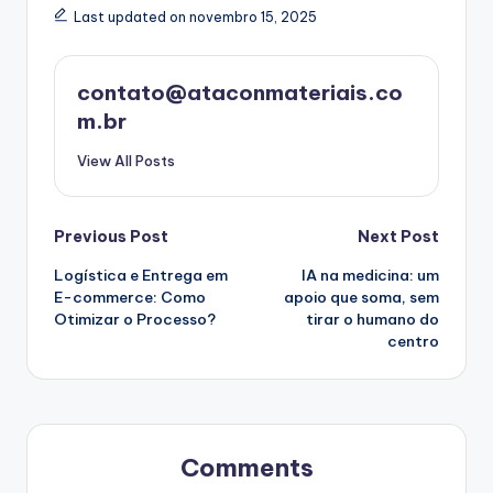
Last updated on novembro 15, 2025
contato@ataconmateriais.co
m.br
View All Posts
Post
Previous Post
Next Post
Logística e Entrega em
IA na medicina: um
navigation
E-commerce: Como
apoio que soma, sem
Otimizar o Processo?
tirar o humano do
centro
Comments