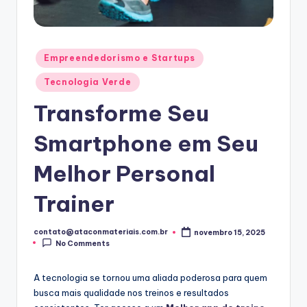
Posted
Empreendedorismo e Startups
in
Tecnologia Verde
Transforme Seu
Smartphone em Seu
Melhor Personal
Trainer
contato@ataconmateriais.com.br
novembro 15, 2025
Posted
No Comments
by
A tecnologia se tornou uma aliada poderosa para quem
busca mais qualidade nos treinos e resultados