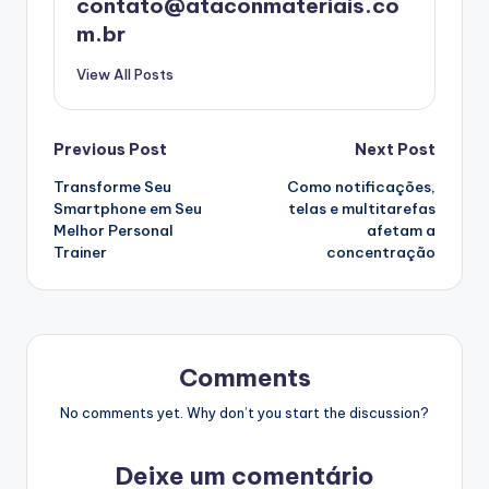
contato@ataconmateriais.co
m.br
View All Posts
Post
Previous Post
Next Post
Transforme Seu
Como notificações,
navigation
Smartphone em Seu
telas e multitarefas
Melhor Personal
afetam a
Trainer
concentração
Comments
No comments yet. Why don’t you start the discussion?
Deixe um comentário