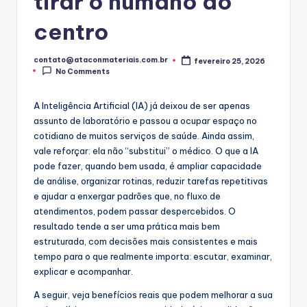
tirar o humano do
centro
contato@ataconmateriais.com.br
fevereiro 25, 2026
Posted
No Comments
by
A Inteligência Artificial (IA) já deixou de ser apenas
assunto de laboratório e passou a ocupar espaço no
cotidiano de muitos serviços de saúde. Ainda assim,
vale reforçar: ela não “substitui” o médico. O que a IA
pode fazer, quando bem usada, é ampliar capacidade
de análise, organizar rotinas, reduzir tarefas repetitivas
e ajudar a enxergar padrões que, no fluxo de
atendimentos, podem passar despercebidos. O
resultado tende a ser uma prática mais bem
estruturada, com decisões mais consistentes e mais
tempo para o que realmente importa: escutar, examinar,
explicar e acompanhar.
A seguir, veja benefícios reais que podem melhorar a sua