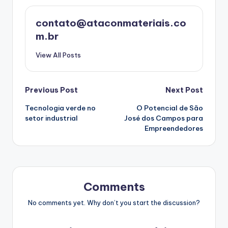
contato@ataconmateriais.co
m.br
View All Posts
Post
Previous Post
Next Post
Tecnologia verde no
O Potencial de São
navigation
setor industrial
José dos Campos para
Empreendedores
Comments
No comments yet. Why don’t you start the discussion?