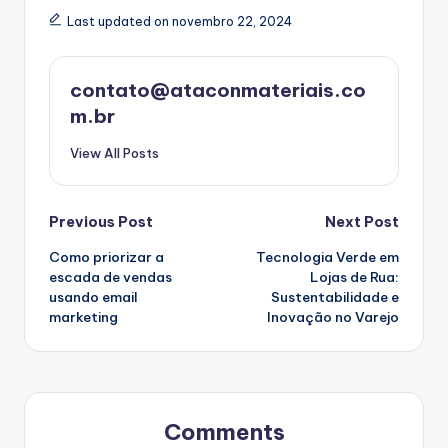
Last updated on novembro 22, 2024
contato@ataconmateriais.co
m.br
View All Posts
Post
Previous Post
Next Post
Como priorizar a
Tecnologia Verde em
navigation
escada de vendas
Lojas de Rua:
usando email
Sustentabilidade e
marketing
Inovação no Varejo
Comments