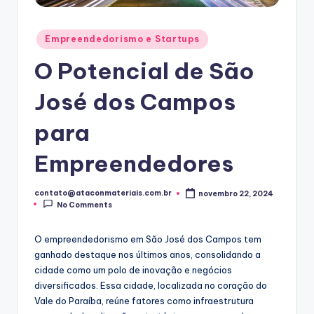
Posted
Empreendedorismo e Startups
in
O Potencial de São
José dos Campos
para
Empreendedores
contato@ataconmateriais.com.br
novembro 22, 2024
Posted
No Comments
by
O empreendedorismo em São José dos Campos tem
ganhado destaque nos últimos anos, consolidando a
cidade como um polo de inovação e negócios
diversificados. Essa cidade, localizada no coração do
Vale do Paraíba, reúne fatores como infraestrutura